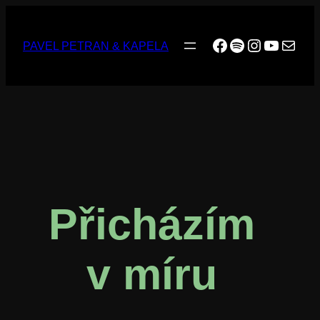
Přeskočit
na
obsah
Facebook
Spotify
Instagra
YouTub
E-mail
PAVEL PETRAN & KAPELA
Přicházím
v míru