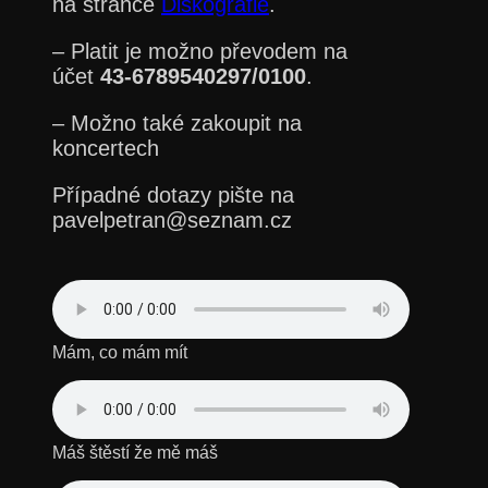
na stránce
Diskografie
.
– Platit je možno převodem na
účet
43-6789540297/0100
.
– Možno také zakoupit na
koncertech
Případné dotazy pište na
pavelpetran@seznam.cz
Mám, co mám mít
Máš štěstí že mě máš